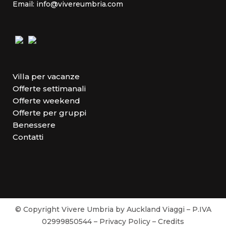
Email: info@vivereumbria.com
Villa per vacanze
Offerte settimanali
Offerte weekend
Offerte per gruppi
Benessere
Contatti
© Copyright Vivere Umbria by Auckland Viaggi – P.IVA
02999850544 –
Privacy Policy
–
Credits